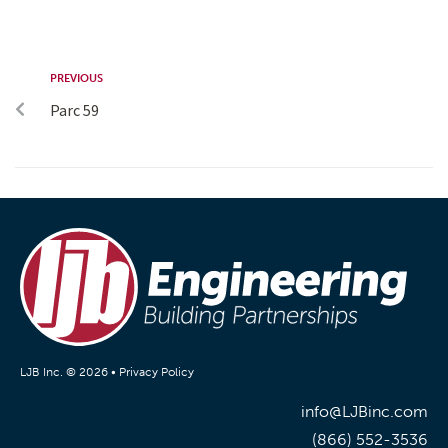
PREVIOUS
Parc 59
LJB Inc. © 2026 •
Privacy Policy
info@LJBinc.com
(866) 552-3536